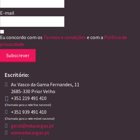
E-mail
Eu concordo com os
Termos e condições
e com a
Política de
privacidade
Subscrever
Escritório:
Av. Vasco da Gama Fernandes, 11
2685-330 Prior Velho
+351 219 491 410
(Chamada para a rede fixa nacional)
+351 939 491 410
(Chamada para a rede móvel nacional)
geral@educargas.pt
www.educargas.pt