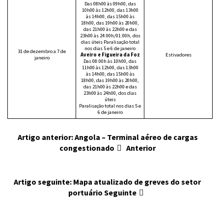
Das 08h00 às 09h00, das
10h00 às 12h00, das 13h00
às 14h00, das 15h00 às
18h00, das 19h00 às 20h00,
das 21h00 às 22h00 e das
23h00 às 24:00h/01:00h, dos
dias úteis Paralisação total
nos dias 5 e 6 de janeiro
31 de dezembro a 7 de
Aveiro e Figueira da Foz
Estivadores
janeiro
Das 08:00h às 10h00, das
11h00 às 12h00, das 13h00
às 14h00, das 15h00 às
18h00, das 19h00 às 20h00,
das 21h00 às 22h00 e das
23h00 às 24h00, dos dias
úteis
Paralisação total nos dias 5 e
6 de janeiro
Artigo anterior: Angola – Terminal aéreo de cargas
congestionado
Anterior
Artigo seguinte: Mapa atualizado de greves do setor
portuário
Seguinte