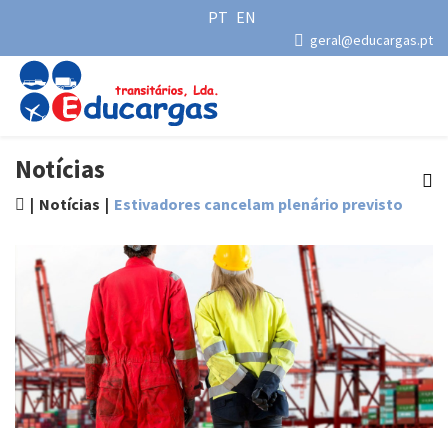
PT
EN
geral@educargas.pt
Notícias
Notícias
Estivadores cancelam plenário previsto