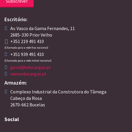
Subscrever
Escritório:
Av. Vasco da Gama Fernandes, 11
2685-330 Prior Velho
+351 219 491 410
(Chamada para a rede fixa nacional)
+351 939 491 410
(Chamada para a rede móvel nacional)
geral@educargas.pt
www.educargas.pt
Armazém:
Complexo Industrial da Construtora do Tâmega
Cabeço da Rosa
2670-662 Bucelas
Social