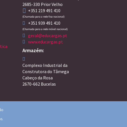
2685-330 Prior Velho
+351 219 491 410
(Chamada para a rede fixa nacional)
+351 939 491 410
(Chamada para a rede móvel nacional)
geral@educargas.pt
www.educargas.pt
tica
Armazém:
Complexo Industrial da
Construtora do Tâmega
Cabeço da Rosa
2670-662 Bucelas
ção
os.