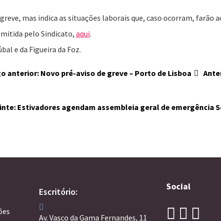
greve, mas indica as situações laborais que, caso ocorram, farão a
emitida pelo Sindicato,
aqui
.
al e da Figueira da Foz.
go anterior: Novo pré-aviso de greve – Porto de Lisboa
Ante
inte: Estivadores agendam assembleia geral de emergência
S
Social
Escritório:
ões
Av. Vasco da Gama Fernandes, 11