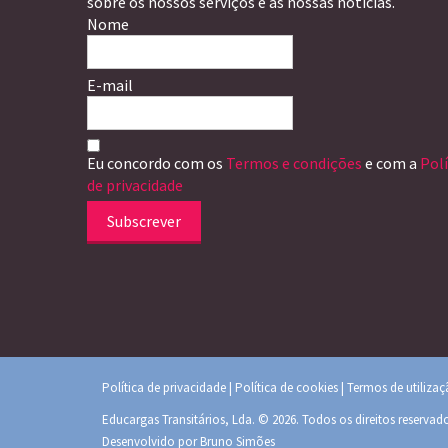
sobre os nossos serviços e as nossas notícias.
Nome
E-mail
Eu concordo com os
Termos e condições
e com a
Polí
de privacidade
Subscrever
Política de privacidade
|
Política de cookies
|
Termos de utiliza
Educargas Transitários, Lda. © 2026. Todos os direitos reservad
Desenvolvido por
Bruno Simões