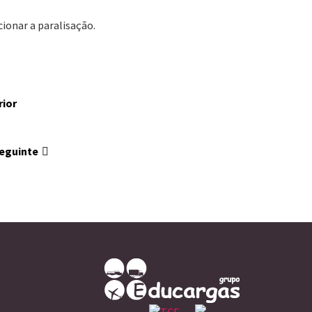
cionar a paralisação.
rior
eguinte