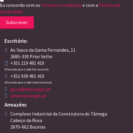
Eu concordo com os
Termos e condições
e com a
Política de
privacidade
Subscrever
Escritório:
Av. Vasco da Gama Fernandes, 11
2685-330 Prior Velho
+351 219 491 410
(Chamada para a rede fixa nacional)
+351 939 491 410
(Chamada para a rede móvel nacional)
geral@educargas.pt
www.educargas.pt
Armazém:
Complexo Industrial da Construtora do Tâmega
Cabeço da Rosa
2670-662 Bucelas