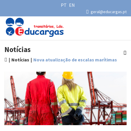
PT
EN
geral@educargas.pt
Notícias
Notícias
Nova atualização de escalas marítimas