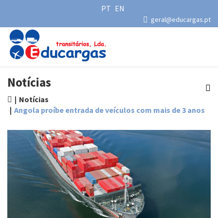
PT
EN
geral@educargas.pt
Notícias
Notícias
Angola proíbe entrada de veículos com mais de 3 anos