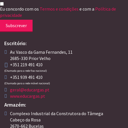
Eu concordo com os
Termos e condições
e com a
Política de
privacidade
Subscrever
Escritório:
Av. Vasco da Gama Fernandes, 11
2685-330 Prior Velho
+351 219 491 410
(Chamada para a rede fixa nacional)
+351 939 491 410
(Chamada para a rede móvel nacional)
geral@educargas.pt
www.educargas.pt
Armazém:
Complexo Industrial da Construtora do Tâmega
Cabeço da Rosa
2670-662 Bucelas