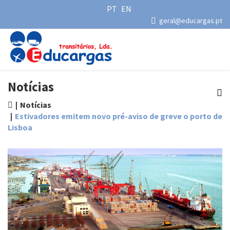
PT
EN
geral@educargas.pt
Notícias
Notícias
Estivadores emitem novo pré-aviso de greve o porto de
Lisboa