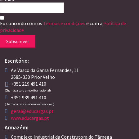
Eu concordo com os
Termos e condições
e com a
Política de
privacidade
Subscrever
Escritório:
Av. Vasco da Gama Fernandes, 11
2685-330 Prior Velho
+351 219 491 410
(Chamada para a rede fixa nacional)
+351 939 491 410
(Chamada para a rede móvel nacional)
geral@educargas.pt
www.educargas.pt
Armazém:
Complexo Industrial da Construtora do Tâmega