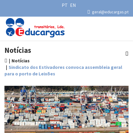
PT
EN
geral@educargas.pt
Notícias
Notícias
Sindicato dos Estivadores convoca assembleia geral
para o porto de Leixões