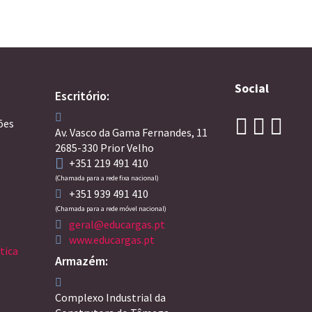
Social
Escritório:
ões
Av. Vasco da Gama Fernandes, 11
2685-330 Prior Velho
+351 219 491 410
(Chamada para a rede fixa nacional)
+351 939 491 410
(Chamada para a rede móvel nacional)
geral@educargas.pt
www.educargas.pt
tica
Armazém:
Complexo Industrial da