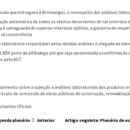
essão que entregava à Bromangol, o monopólio das análises labora
ção automática de todos os efeitos decorrentes de tal contrato e 
 salvaguarda do superior interesse público, a garantia do respeito
 sã concorrência.
 laboratório responsável pelas devidas análises à chegada da mer
11/850 junto da alfândega até que seja apresentada a confirmação 
do pela AGT.
gulamento sobre a sujeição a análises laboratoriais dos produto
ontrato de concessão de obras públicas de construção, remodelação
chantes Oficiais
agenda plenário
Anterior
Artigo seguinte: Plenário de e