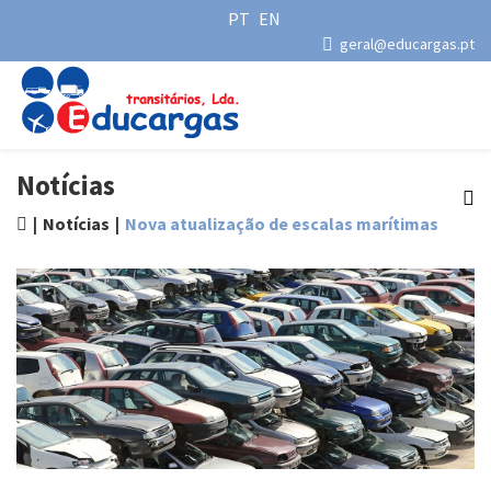
PT
EN
geral@educargas.pt
Notícias
Notícias
Nova atualização de escalas marítimas