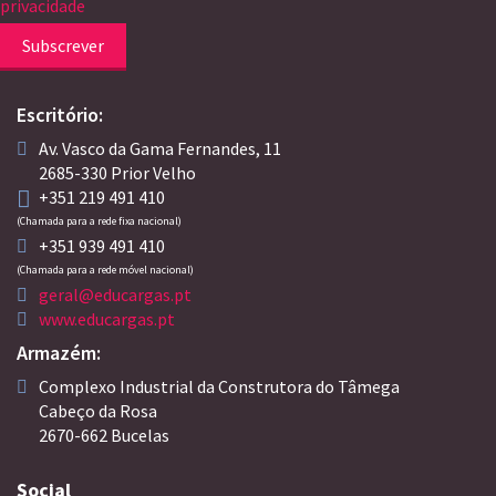
privacidade
Subscrever
Escritório:
Av. Vasco da Gama Fernandes, 11
2685-330 Prior Velho
+351 219 491 410
(Chamada para a rede fixa nacional)
+351 939 491 410
(Chamada para a rede móvel nacional)
geral@educargas.pt
www.educargas.pt
Armazém:
Complexo Industrial da Construtora do Tâmega
Cabeço da Rosa
2670-662 Bucelas
Social