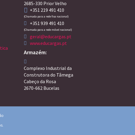
2685-330 Prior Velho
+351 219 491 410
(Chamada para a rede fixa nacional)
+351 939 491 410
(Chamada para a rede móvel nacional)
geral@educargas.pt
www.educargas.pt
tica
Armazém:
Complexo Industrial da
Construtora do Tâmega
Cabeço da Rosa
2670-662 Bucelas
ção
os.