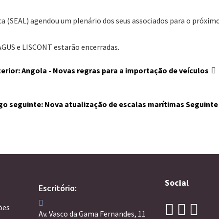
ica (SEAL) agendou um plenário dos seus associados para o próximo
TAGUS e LISCONT estarão encerradas.
terior: Angola - Novas regras para a importação de veículos
igo seguinte: Nova atualização de escalas marítimas
Seguinte
Social
Escritório:
ões
Av. Vasco da Gama Fernandes, 11