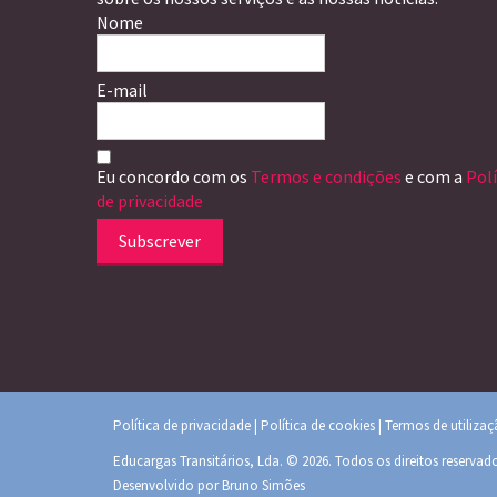
Nome
E-mail
Eu concordo com os
Termos e condições
e com a
Polí
de privacidade
Subscrever
Política de privacidade
|
Política de cookies
|
Termos de utiliza
Educargas Transitários, Lda. © 2026. Todos os direitos reservad
Desenvolvido por
Bruno Simões