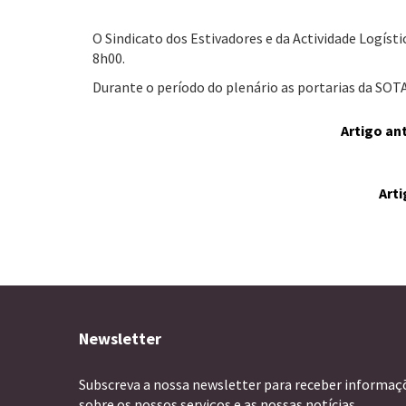
O Sindicato dos Estivadores e da Actividade Logíst
8h00.
Durante o período do plenário as portarias da SO
Artigo an
Art
Newsletter
Subscreva a nossa newsletter para receber informaç
sobre os nossos serviços e as nossas notícias.