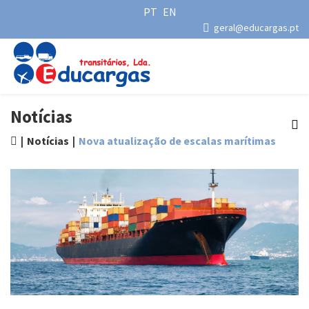
PT
EN
geral@educargas.pt
Notícias
Notícias
Nova atualização de escalas marítimas