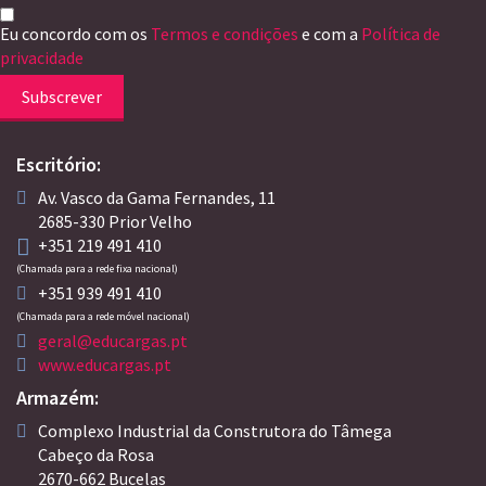
Eu concordo com os
Termos e condições
e com a
Política de
privacidade
Subscrever
Escritório:
Av. Vasco da Gama Fernandes, 11
2685-330 Prior Velho
+351 219 491 410
(Chamada para a rede fixa nacional)
+351 939 491 410
(Chamada para a rede móvel nacional)
geral@educargas.pt
www.educargas.pt
Armazém:
Complexo Industrial da Construtora do Tâmega
Cabeço da Rosa
2670-662 Bucelas