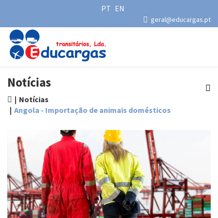
PT
EN
geral@educargas.pt
Notícias
Notícias
Angola - Importação de animais domésticos