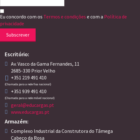
Eu concordo com os
Termos e condições
e com a
Política de
privacidade
Subscrever
Escritório:
Av. Vasco da Gama Fernandes, 11
2685-330 Prior Velho
+351 219 491 410
(Chamada para a rede fixa nacional)
+351 939 491 410
(Chamada para a rede móvel nacional)
geral@educargas.pt
www.educargas.pt
Armazém:
Complexo Industrial da Construtora do Tâmega
Cabeço da Rosa