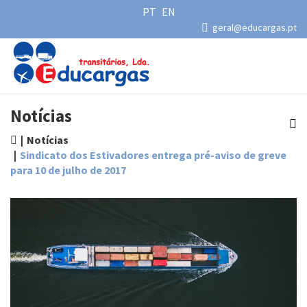
PT
EN
geral@educargas.pt
Notícias
Notícias
Sindicato dos Estivadores entrega pré-aviso de greve
para 10 de julho de 2017