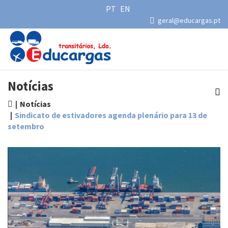
PT
EN
geral@educargas.pt
Notícias
Notícias
Sindicato de estivadores agenda plenário para 13 de
setembro