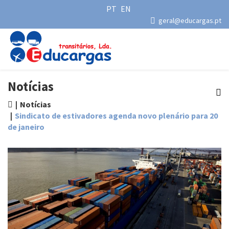
PT
EN
geral@educargas.pt
Notícias
Notícias
Sindicato de estivadores agenda novo plenário para 20
de janeiro