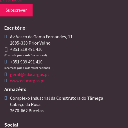
Subscrever
Escritório:
Av. Vasco da Gama Fernandes, 11
2685-330 Prior Velho
+351 219 491 410
(Chamada para a rede fixa nacional)
+351 939 491 410
(Chamada para a rede móvel nacional)
geral@educargas.pt
www.educargas.pt
Armazém:
Complexo Industrial da Construtora do Tâmega
Cabeço da Rosa
2670-662 Bucelas
Social