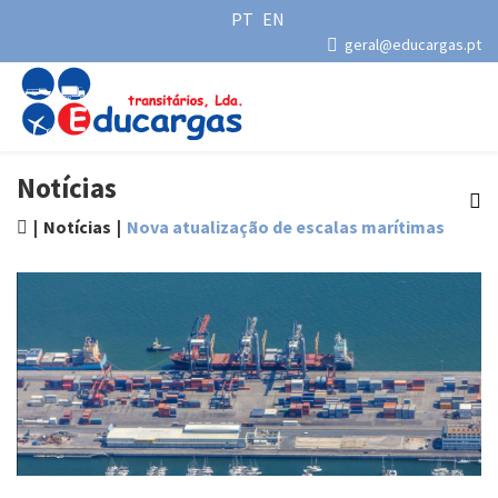
PT
EN
geral@educargas.pt
Notícias
Notícias
Nova atualização de escalas marítimas