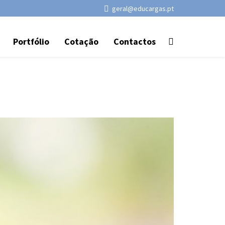
geral@educargas.pt
Portfólio
Cotação
Contactos