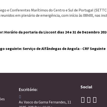
áfego e Conferentes Marítimos do Centro e Sul de Portugal (SETT
r reunidos em plenário de emergência, com início às 08h00, nas ins
or: Horário da portaria da Liscont dias 24 e 31 de Dezembro 20
igo seguinte: Serviço de Alfândegas de Angola - CRF
Seguinte
Social
Escritório:
ões
Av. Vasco da Gama Fernandes, 11