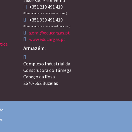
2685-330 Prior Velho
+351 219 491 410
(Chamada para a rede fixa nacional)
+351 939 491 410
(Chamada para a rede móvel nacional)
geral@educargas.pt
www.educargas.pt
tica
Armazém:
Complexo Industrial da
Construtora do Tâmega
Cabeço da Rosa
2670-662 Bucelas
ção
os.