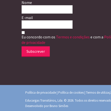
Nome
E-mail
Eu concordo com os
Termos e condições
e com a
Polí
de privacidade
Subscrever
Política de privacidade
|
Política de cookies
|
Termos de utiliza
Educargas Transitários, Lda. © 2026. Todos os direitos reservad
Desenvolvido por
Bruno Simões