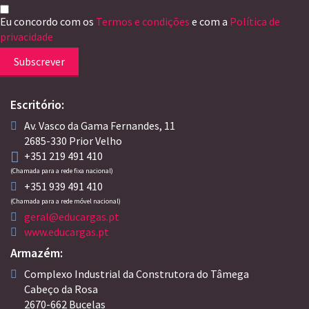
Eu concordo com os
Termos e condições
e com a
Política de
privacidade
Subscrever
Escritório:
Av. Vasco da Gama Fernandes, 11
2685-330 Prior Velho
+351 219 491 410
(Chamada para a rede fixa nacional)
+351 939 491 410
(Chamada para a rede móvel nacional)
geral@educargas.pt
www.educargas.pt
Armazém:
Complexo Industrial da Construtora do Tâmega
Cabeço da Rosa
2670-662 Bucelas