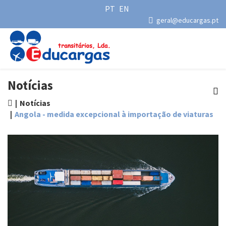
PT
EN
geral@educargas.pt
Notícias
Notícias
Angola - medida excepcional à importação de viaturas