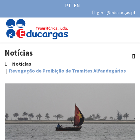
PT
EN
geral@educargas.pt
Notícias
Notícias
Revogação de Proibição de Tramites Alfandegários