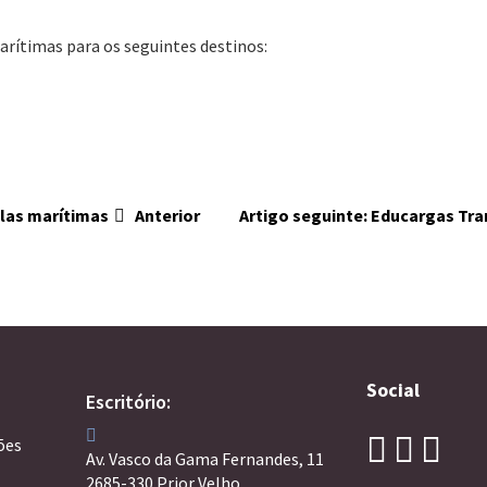
arítimas para os seguintes destinos:
alas marítimas
Anterior
Artigo seguinte: Educargas Tr
Social
Escritório:
ões
Av. Vasco da Gama Fernandes, 11
2685-330 Prior Velho