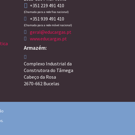
+351 219 491 410
(Chamada para a rede fixa nacional)
+351 939 491 410
(Chamada para a rede móvel nacional)
geral@educargas.pt
www.educargas.pt
tica
Armazém:
Complexo Industrial da
Construtora do Tâmega
Cabeço da Rosa
2670-662 Bucelas
ção
os.