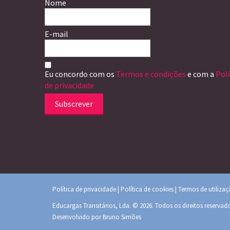
Nome
E-mail
Eu concordo com os
Termos e condições
e com a
Polí
de privacidade
Subscrever
Política de privacidade
|
Política de cookies
|
Termos de utiliza
Educargas Transitários, Lda. © 2026. Todos os direitos reservad
Desenvolvido por
Bruno Simões