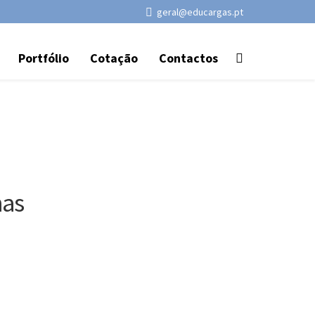
geral@educargas.pt
Portfólio
Cotação
Contactos
mas