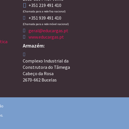
+351 219 491 410
(Chamada para a rede fixa nacional)
+351 939 491 410
(Chamada para a rede móvel nacional)
geral@educargas.pt
www.educargas.pt
tica
Armazém:
Complexo Industrial da
Construtora do Tâmega
Cabeço da Rosa
2670-662 Bucelas
ção
os.