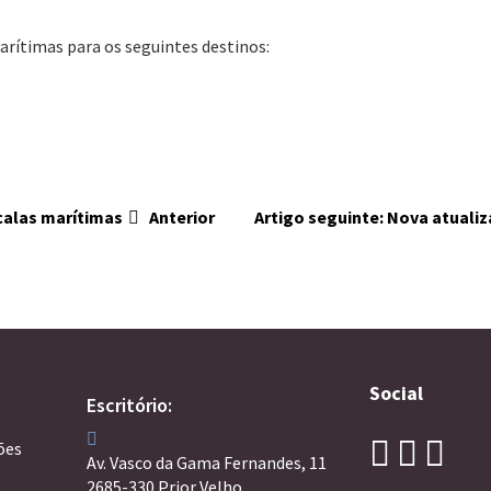
arítimas para os seguintes destinos:
scalas marítimas
Anterior
Artigo seguinte: Nova atuali
Social
Escritório:
ões
Av. Vasco da Gama Fernandes, 11
2685-330 Prior Velho