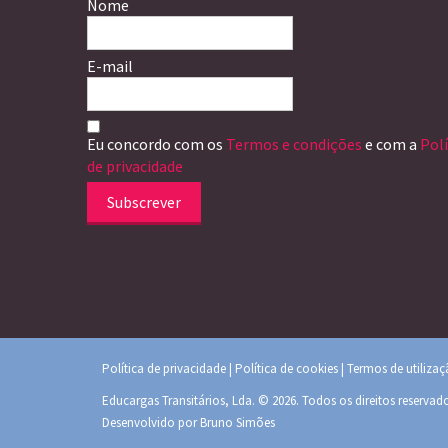
Nome
E-mail
Eu concordo com os
Termos e condições
e com a
Polí
de privacidade
Subscrever
Política de privacidade
|
Política de cookies
|
Termos de utiliza
Educargas Transitários, Lda. © 2026. Todos os direitos reservad
Desenvolvido por
Bruno Simões