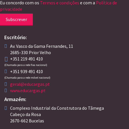
Eu concordo com os
Termos e condições
e com a
Política de
privacidade
Subscrever
Escritório:
Av. Vasco da Gama Fernandes, 11
2685-330 Prior Velho
+351 219 491 410
(Chamada para a rede fixa nacional)
+351 939 491 410
(Chamada para a rede móvel nacional)
geral@educargas.pt
www.educargas.pt
Armazém:
Complexo Industrial da Construtora do Tâmega
Cabeço da Rosa
2670-662 Bucelas