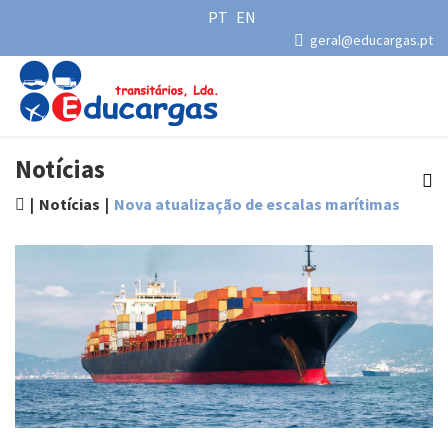
PT
EN
geral@educargas.pt
Notícias
Notícias
Nova atualização de escalas marítimas