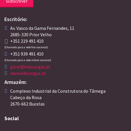
Subscrever
Escritório:
Av. Vasco da Gama Fernandes, 11
2685-330 Prior Velho
+351 219 491 410
(Chamada para a rede fixa nacional)
+351 939 491 410
(Chamada para a rede móvel nacional)
geral@educargas.pt
www.educargas.pt
Armazém:
Complexo Industrial da Construtora do Tâmega
Cabeço da Rosa
2670-662 Bucelas
Social