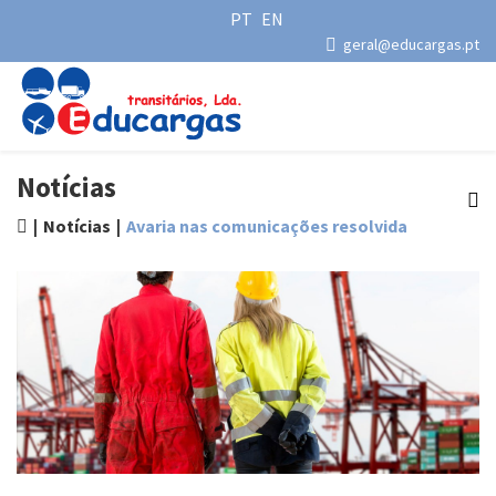
PT
EN
geral@educargas.pt
Notícias
Notícias
Avaria nas comunicações resolvida