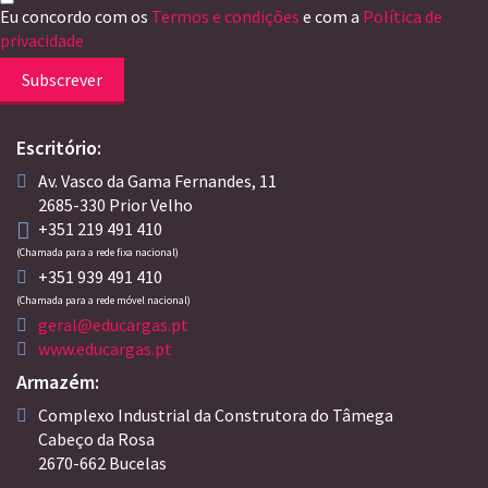
Eu concordo com os
Termos e condições
e com a
Política de
privacidade
Subscrever
Escritório:
Av. Vasco da Gama Fernandes, 11
2685-330 Prior Velho
+351 219 491 410
(Chamada para a rede fixa nacional)
+351 939 491 410
(Chamada para a rede móvel nacional)
geral@educargas.pt
www.educargas.pt
Armazém:
Complexo Industrial da Construtora do Tâmega
Cabeço da Rosa
2670-662 Bucelas