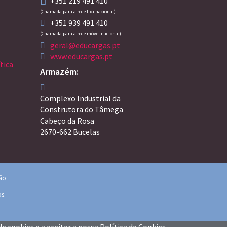
+351 219 491 410
(Chamada para a rede fixa nacional)
+351 939 491 410
(Chamada para a rede móvel nacional)
geral@educargas.pt
www.educargas.pt
tica
Armazém:
Complexo Industrial da
Construtora do Tâmega
Cabeço da Rosa
2670-662 Bucelas
ção
os.