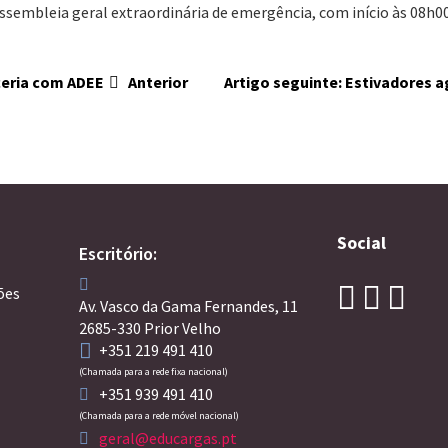
ssembleia geral extraordinária de emergência, com início às 08h0
rceria com ADEE
Anterior
Artigo seguinte: Estivadores
Social
Escritório:
ões
Av. Vasco da Gama Fernandes, 11
2685-330 Prior Velho
+351 219 491 410
(Chamada para a rede fixa nacional)
+351 939 491 410
(Chamada para a rede móvel nacional)
geral@educargas.pt