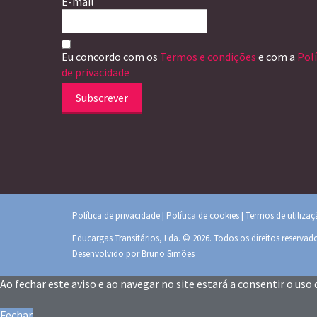
E-mail
Eu concordo com os
Termos e condições
e com a
Polí
de privacidade
Subscrever
Política de privacidade
|
Política de cookies
|
Termos de utiliza
Educargas Transitários, Lda. © 2026. Todos os direitos reservad
Desenvolvido por
Bruno Simões
Ao fechar este aviso e ao navegar no site estará a consentir o uso 
Fechar