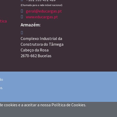
(Chamada para a rede móvel nacional)
geral@educargas.pt
www.educargas.pt
tica
Armazém:
Complexo Industrial da
Construtora do Tâmega
Cabeço da Rosa
2670-662 Bucelas
ção
os.
de cookies e a aceitar a nossa
Política de Cookies
.