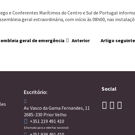
ego e Conferentes Marítimos do Centro e Sul de Portugal informa q
ssembleia geral extraordinária, com início às 08h00, nas instala
ssembleia geral de emergência
Anterior
Artigo seguint
Social
Escritório:
ões
Av. Vasco da Gama Fernandes, 11
2685-330 Prior Velho
+351 219 491 410
(Chamada para a rede fixa nacional)
+351 939 491 410