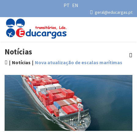
PT
EN
geral@educargas.pt
Notícias
Notícias
Nova atualização de escalas marítimas