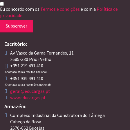
Eu concordo com os
Termos e condições
e com a
Política de
privacidade
Subscrever
Escritório:
Av. Vasco da Gama Fernandes, 11
2685-330 Prior Velho
+351 219 491 410
(Chamada para a rede fixa nacional)
+351 939 491 410
(Chamada para a rede móvel nacional)
geral@educargas.pt
www.educargas.pt
Armazém:
Complexo Industrial da Construtora do Tâmega
Cabeço da Rosa
2670-662 Bucelas