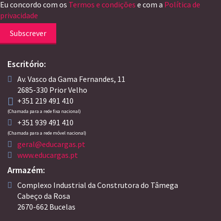
Eu concordo com os
Termos e condições
e com a
Política de
privacidade
Subscrever
Escritório:
Av. Vasco da Gama Fernandes, 11
2685-330 Prior Velho
+351 219 491 410
(Chamada para a rede fixa nacional)
+351 939 491 410
(Chamada para a rede móvel nacional)
geral@educargas.pt
www.educargas.pt
Armazém:
Complexo Industrial da Construtora do Tâmega
Cabeço da Rosa
2670-662 Bucelas