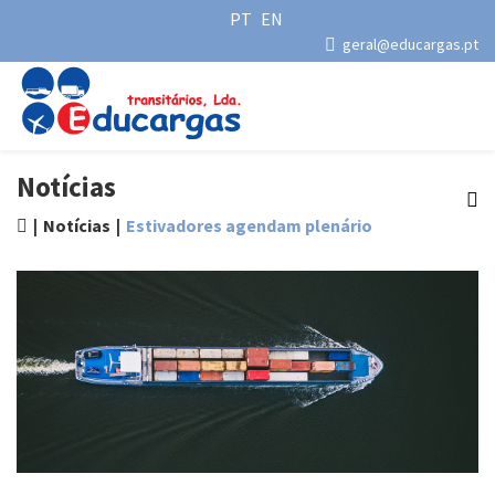
PT
EN
geral@educargas.pt
Notícias
Notícias
Estivadores agendam plenário