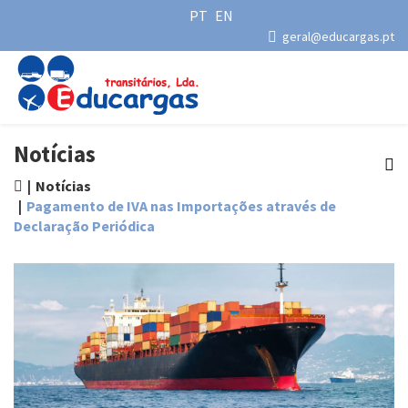
PT
EN
geral@educargas.pt
Notícias
Notícias
Pagamento de IVA nas Importações através de
Declaração Periódica