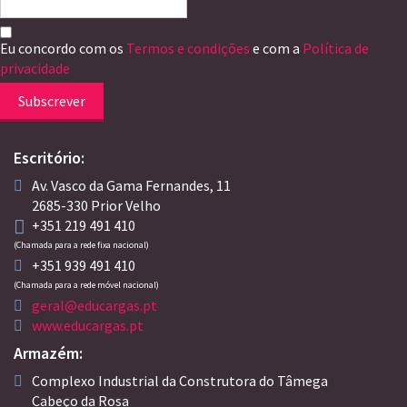
Eu concordo com os
Termos e condições
e com a
Política de
privacidade
Subscrever
Escritório:
Av. Vasco da Gama Fernandes, 11
2685-330 Prior Velho
+351 219 491 410
(Chamada para a rede fixa nacional)
+351 939 491 410
(Chamada para a rede móvel nacional)
geral@educargas.pt
www.educargas.pt
Armazém:
Complexo Industrial da Construtora do Tâmega
Cabeço da Rosa