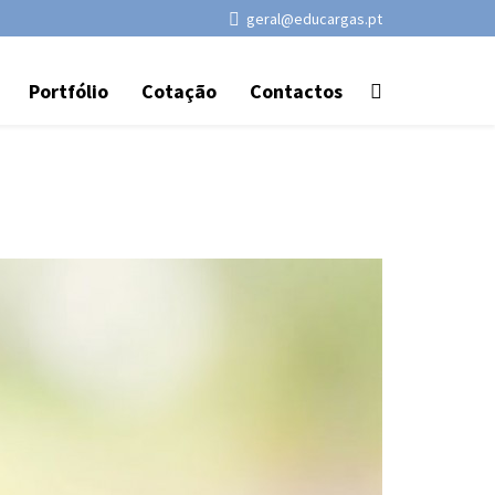
geral@educargas.pt
Portfólio
Cotação
Contactos